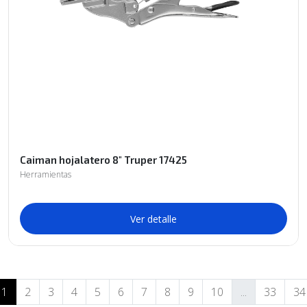
Caiman hojalatero 8" Truper 17425
Herramientas
Ver detalle
1
2
3
4
5
6
7
8
9
10
...
33
34