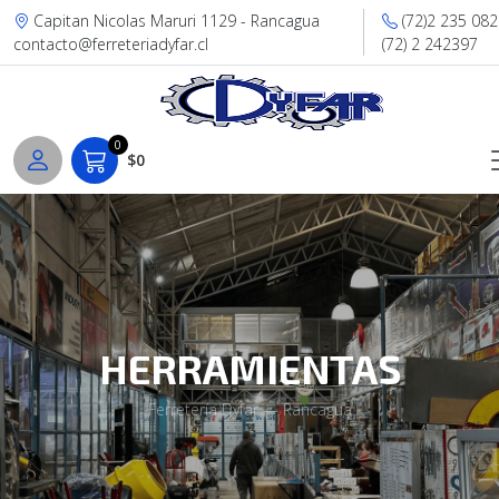
Capitan Nicolas Maruri 1129 - Rancagua
(72)2 235 082
contacto@ferreteriadyfar.cl
(72) 2 242397
0
$0
HERRAMIENTAS
Ferretería Dyfar — Rancagua