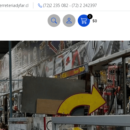
reteriadyfar.cl
(72)2 235 082 - (72) 2 242397
0
$0