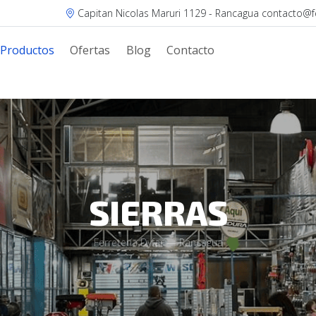
Capitan Nicolas Maruri 1129 - Rancagua contacto@fer
Productos
Ofertas
Blog
Contacto
SIERRAS
Ferretería Dyfar — Rancagua