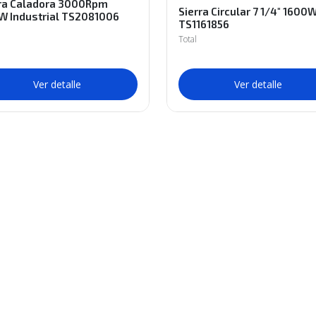
rra Caladora 3000Rpm
Sierra Circular 7 1/4" 1600
W Industrial TS2081006
TS1161856
Total
Ver detalle
Ver detalle