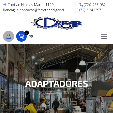
Capitan Nicolas Maruri 1129 -
(72)2 235 082 -
Rancagua contacto@ferreteriadyfar.cl
(72) 2 242397
0
$0
ADAPTADORES
Ferretería Dyfar — Rancagua