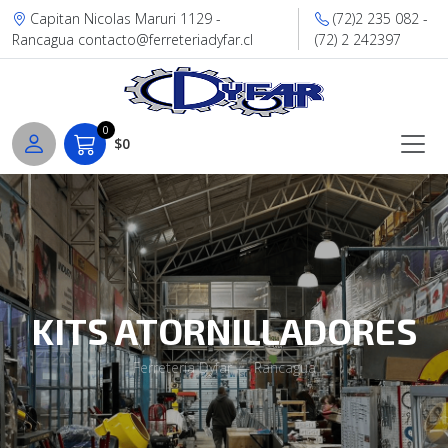
Capitan Nicolas Maruri 1129 -
(72)2 235 082 -
Rancagua contacto@ferreteriadyfar.cl
(72) 2 242397
0
$0
KITS ATORNILLADORES
Ferretería Dyfar — Rancagua