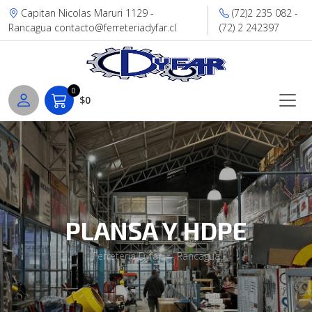
Capitan Nicolas Maruri 1129 -
(72)2 235 082 -
Rancagua contacto@ferreteriadyfar.cl
(72) 2 242397
0
$0
PLANSA Y HDPE
Ferretería Dyfar — Rancagua