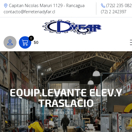
Capitan Nicolas Maruri 1129 - Rancagua
(72)2 235 082
contacto@ferreteriadyfar.cl
(72) 2 242397
0
$0
EQUIP.LEVANTE ELEV.Y
TRASLACIO
Ferretería Dyfar — Rancagua