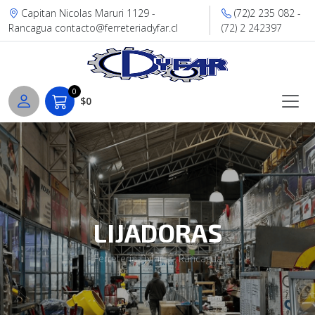
Capitan Nicolas Maruri 1129 -
(72)2 235 082 -
Rancagua contacto@ferreteriadyfar.cl
(72) 2 242397
0
$0
LIJADORAS
Ferretería Dyfar — Rancagua