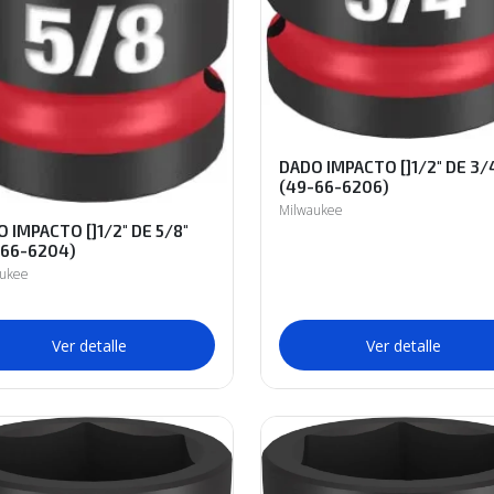
DADO IMPACTO []1/2" DE 3/
(49-66-6206)
Milwaukee
 IMPACTO []1/2" DE 5/8"
-66-6204)
aukee
Ver detalle
Ver detalle