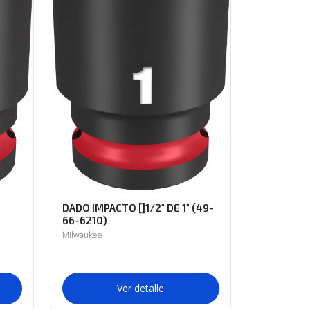
DADO IMPACTO []1/2" DE 1" (49-
66-6210)
Milwaukee
Ver detalle