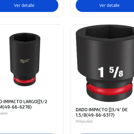
Ver detalle
Ver detalle
O IMPACTO LARGO[]1/2
M(49-66-6278)
DADO IMPACTO []3/4" DE
aukee
1.5/8(49-66-6317)
Milwaukee