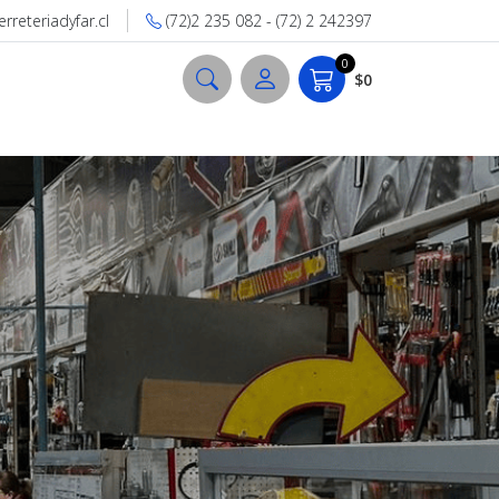
reteriadyfar.cl
(72)2 235 082 - (72) 2 242397
0
$0