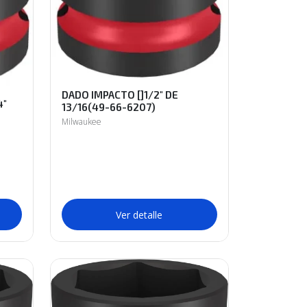
DADO IMPACTO []1/2" DE
4"
13/16(49-66-6207)
Milwaukee
Ver detalle