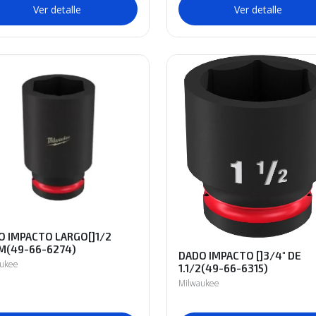
Ver detalle
Ver detalle
O IMPACTO LARGO[]1/2
M(49-66-6274)
DADO IMPACTO []3/4" DE
aukee
1.1/2(49-66-6315)
Milwaukee