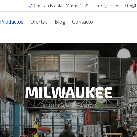
Capitan Nicolas Maruri 1129 - Rancagua contacto@fer
Productos
Ofertas
Blog
Contacto
MILWAUKEE
Ferretería Dyfar — Rancagua