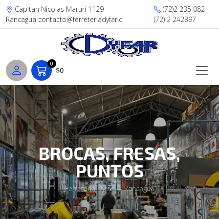
Capitan Nicolas Maruri 1129 -
(72)2 235 082 -
Rancagua contacto@ferreteriadyfar.cl
(72) 2 242397
0
$0
BROCAS, FRESAS,
PUNTOS
Ferretería Dyfar — Rancagua