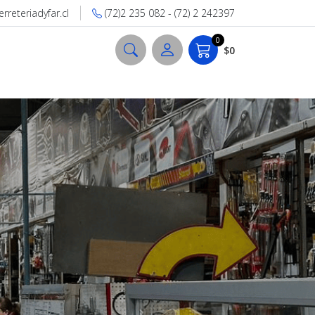
reteriadyfar.cl
(72)2 235 082 - (72) 2 242397
0
$0