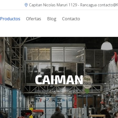
Capitan Nicolas Maruri 1129 - Rancagua contacto@fer
Productos
Ofertas
Blog
Contacto
CAIMAN
Ferretería Dyfar — Rancagua