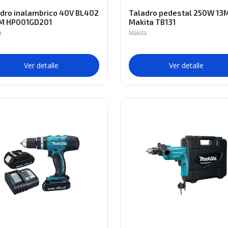
dro inalambrico 40V BL402
Taladro pedestal 250W 1
M HP001GD201
Makita TB131
a
Makita
Ver detalle
Ver detalle