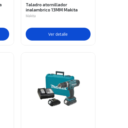
a
Taladro atornillador
inalambrico 13MM Makita
DDF485RFE
Makita
Ver detalle