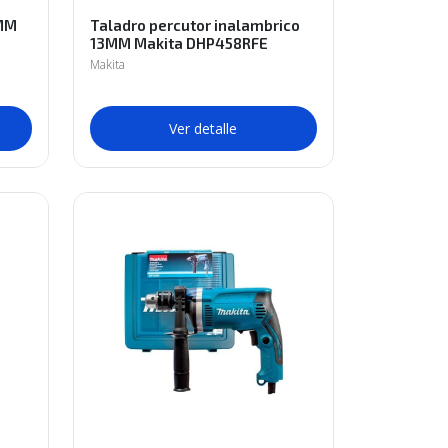
3MM
Taladro percutor inalambrico
13MM Makita DHP458RFE
Makita
Ver detalle