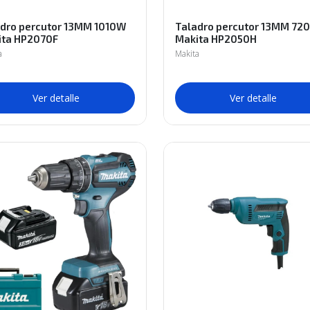
dro percutor 13MM 1010W
Taladro percutor 13MM 72
ita HP2070F
Makita HP2050H
a
Makita
Ver detalle
Ver detalle