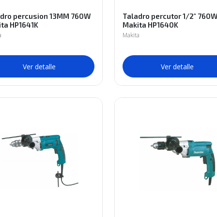
adro percusion 13MM 760W
Taladro percutor 1/2" 760
ta HP1641K
Makita HP1640K
a
Makita
Ver detalle
Ver detalle