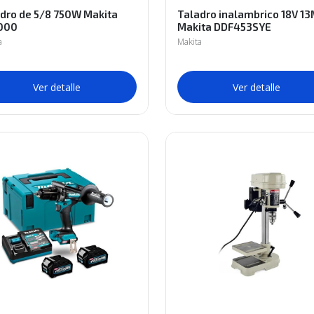
dro de 5/8 750W Makita
Taladro inalambrico 18V 1
000
Makita DDF453SYE
a
Makita
Ver detalle
Ver detalle