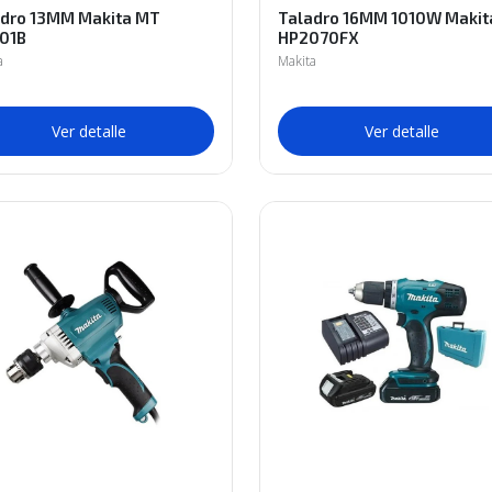
adro 13MM Makita MT
Taladro 16MM 1010W Makit
01B
HP2070FX
a
Makita
Ver detalle
Ver detalle