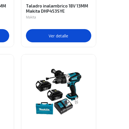
3MM
Taladro inalambrico 18V 13MM
Makita DHP453SYE
Makita
Ver detalle