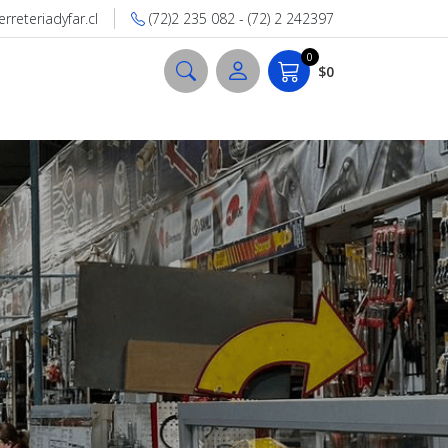
reteriadyfar.cl
(72)2 235 082 - (72) 2 242397
0
$0