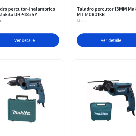
dro percutor-inalambrico
Taladro percutor 13MM Mak
 Makita DHP483SY
MT M0801KB
a
Makita
Ver detalle
Ver detalle