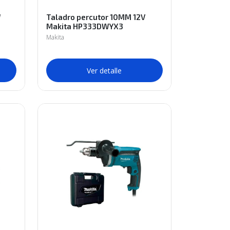
W
Taladro percutor 10MM 12V
Makita HP333DWYX3
Makita
Ver detalle