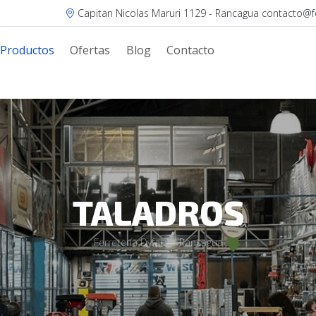
Capitan Nicolas Maruri 1129 - Rancagua contacto@fer
Productos
Ofertas
Blog
Contacto
TALADROS
Ferretería Dyfar — Rancagua