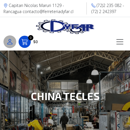
Capitan Nicolas Maruri 1129 -
(72)2 235 082 -
Rancagua contacto@ferreteriadyfar.cl
(72) 2 242397
0
$0
CHINA TECLES
Ferretería Dyfar — Rancagua