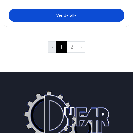
Ver detalle
‹
1
2
›