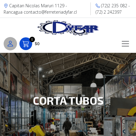
Capitan Nicolas Maruri 1129 -
(72)2 235 082 -
Rancagua contacto@ferreteriadyfar.cl
(72) 2 242397
0
$0
CORTA TUBOS
Ferretería Dyfar — Rancagua