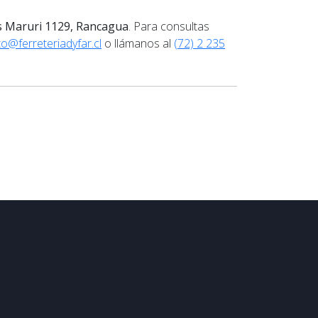
s Maruri 1129, Rancagua
. Para consultas
o@ferreteriadyfar.cl
o llámanos al
(72) 2 235