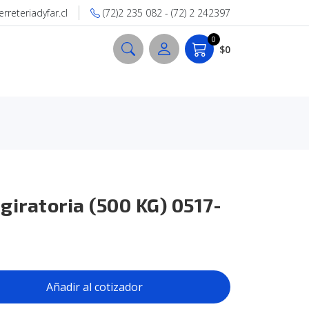
reteriadyfar.cl
(72)2 235 082 - (72) 2 242397
0
$0
giratoria (500 KG) 0517-
Añadir al cotizador