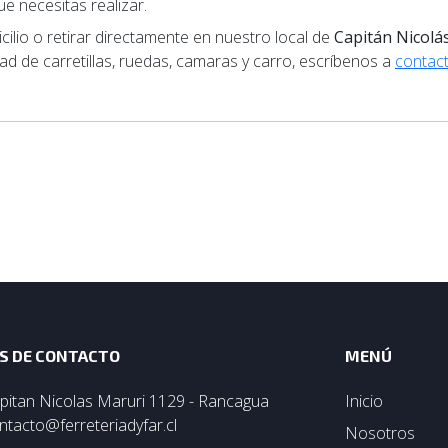
e necesitas realizar.
lio o retirar directamente en nuestro local de
Capitán Nicolá
ad de carretillas, ruedas, camaras y carro, escríbenos a
contact
S DE CONTACTO
MENÚ
pitan Nicolas Maruri 1129 - Rancagua
Inicio
ntacto@ferreteriadyfar.cl
Nosotros