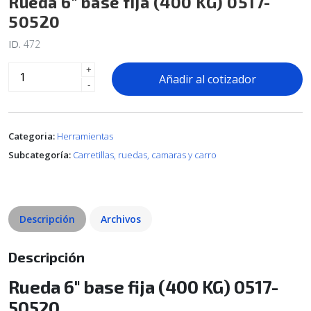
Rueda 6" base fija (400 KG) 0517-
50520
ID.
472
+
Añadir al cotizador
-
Categoria:
Herramientas
Subcategoría:
Carretillas, ruedas, camaras y carro
Descripción
Archivos
Descripción
Rueda 6" base fija (400 KG) 0517-
50520