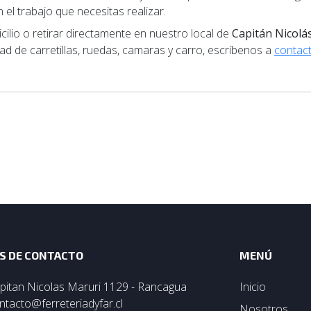
el trabajo que necesitas realizar.
lio o retirar directamente en nuestro local de
Capitán Nicolá
ad de carretillas, ruedas, camaras y carro, escríbenos a
contact
S DE CONTACTO
MENÚ
pitan Nicolas Maruri 1129 - Rancagua
Inicio
ntacto@ferreteriadyfar.cl
Nosotros