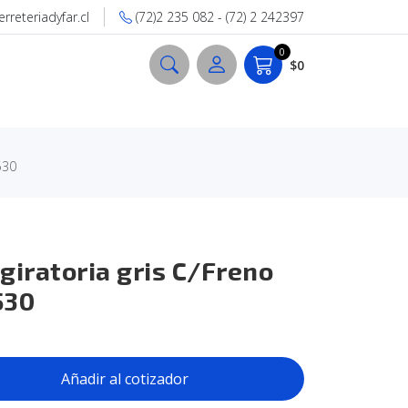
reteriadyfar.cl
(72)2 235 082 - (72) 2 242397
0
$0
530
giratoria gris C/Freno
530
Añadir al cotizador