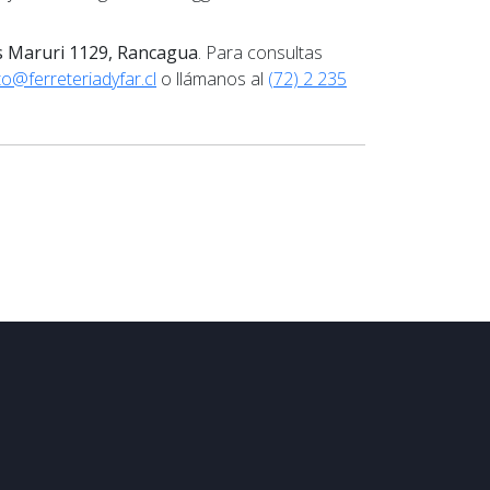
s Maruri 1129, Rancagua
. Para consultas
o@ferreteriadyfar.cl
o llámanos al
(72) 2 235