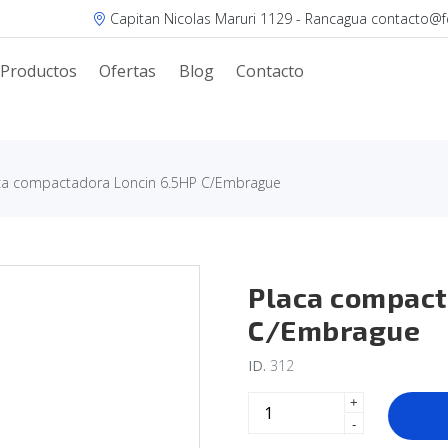
Capitan Nicolas Maruri 1129 - Rancagua contacto@fer
Productos
Ofertas
Blog
Contacto
ca compactadora Loncin 6.5HP C/Embrague
Placa compact
C/Embrague
ID.
312
+
-