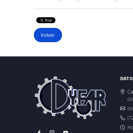
Volver
DATO
Ca
co
co
(7
Ho