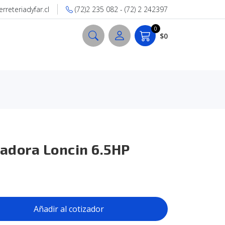
reteriadyfar.cl
(72)2 235 082 - (72) 2 242397
0
$0
adora Loncin 6.5HP
Añadir al cotizador