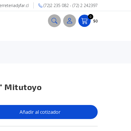
reteriadyfar.cl
(72)2 235 082 - (72) 2 242397
0
$0
" Mitutoyo
Añadir al cotizador