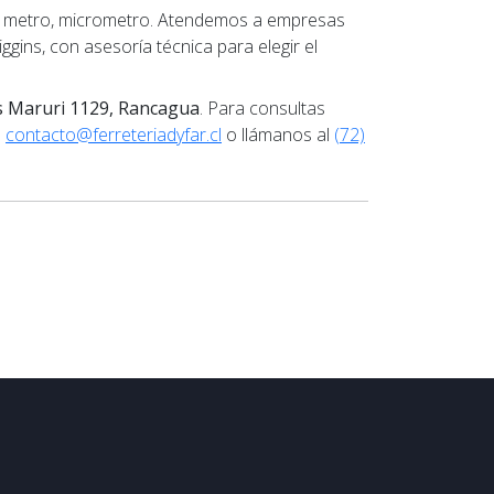
pie metro, micrometro. Atendemos a empresas
ggins, con asesoría técnica para elegir el
s Maruri 1129, Rancagua
. Para consultas
a
contacto@ferreteriadyfar.cl
o llámanos al
(72)