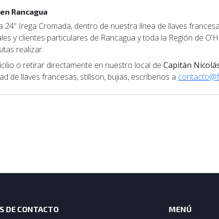
 en Rancagua
24" Irega Cromada, dentro de nuestra línea de llaves francesa
les y clientes particulares de Rancagua y toda la Región de O'Hi
tas realizar.
lio o retirar directamente en nuestro local de
Capitán Nicolá
d de llaves francesas, stillson, bujias, escríbenos a
contacto@fe
S DE CONTACTO
MENÚ