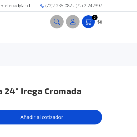
reteriadyfar.cl
(72)2 235 082 - (72) 2 242397
0
$0
a 24" Irega Cromada
Añadir al cotizador