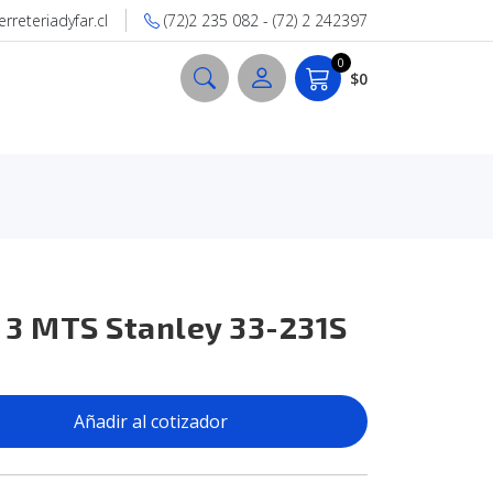
reteriadyfar.cl
(72)2 235 082 - (72) 2 242397
0
$0
 3 MTS Stanley 33-231S
Añadir al cotizador