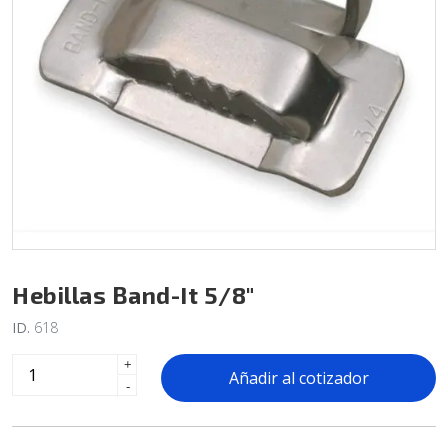
Hebillas Band-It 5/8"
ID.
618
+
Añadir al cotizador
-