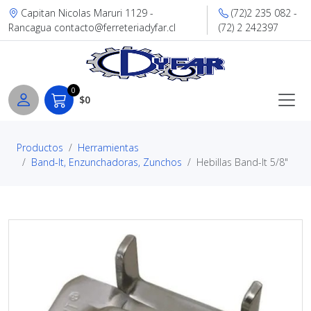
Capitan Nicolas Maruri 1129 -
(72)2 235 082 -
Rancagua contacto@ferreteriadyfar.cl
(72) 2 242397
0
$0
Productos
Herramientas
Band-It, Enzunchadoras, Zunchos
Hebillas Band-It 5/8"