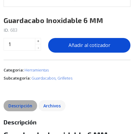
Guardacabo Inoxidable 6 MM
ID.
683
+
Añadir al cotizador
-
Categoria:
Herramientas
Subcategoría:
Guardacabos, Grilletes
Descripción
Archivos
Descripción