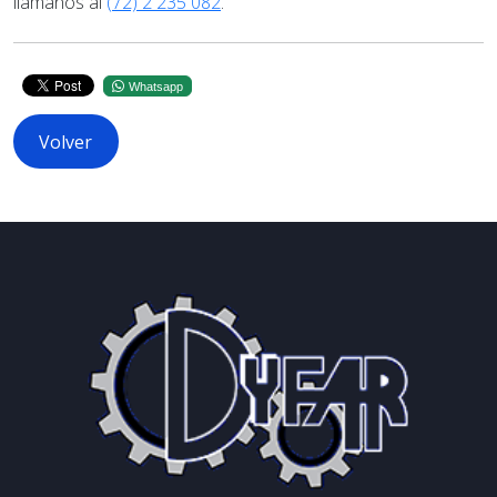
llámanos al
(72) 2 235 082
.
Whatsapp
Volver