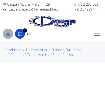
Capitan Nicolas Maruri 1129 -
(72)2 235 082 -
Rancagua contacto@ferreteriadyfar.cl
(72) 2 242397
0
$0
Productos
Herramientas
Bidones, Basureros
Embudo P/Bidon Metalico "Caño" Pressol