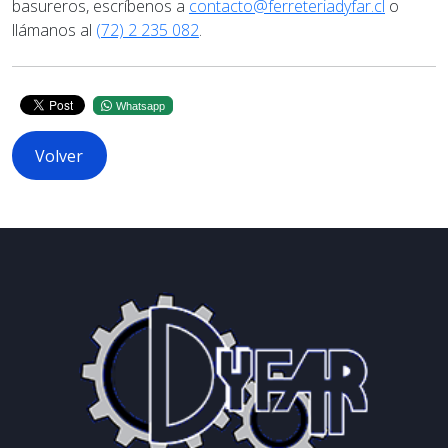
basureros, escríbenos a
contacto@ferreteriadyfar.cl
o
llámanos al
(72) 2 235 082
.
Whatsapp
Volver