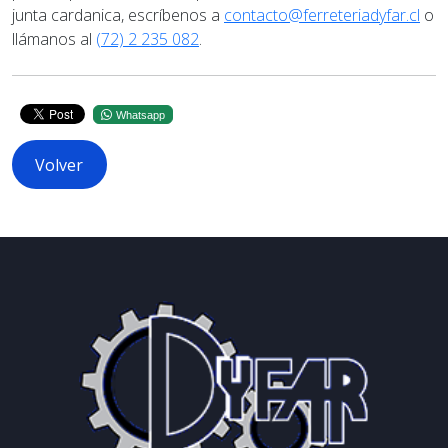
junta cardanica, escríbenos a
contacto@ferreteriadyfar.cl
o
llámanos al
(72) 2 235 082
.
Whatsapp
Volver