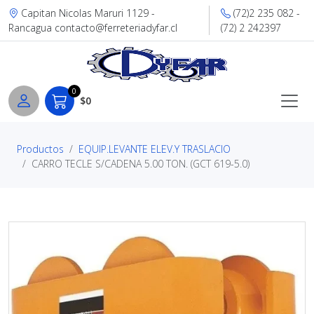
Capitan Nicolas Maruri 1129 -
(72)2 235 082 -
Rancagua contacto@ferreteriadyfar.cl
(72) 2 242397
0
$0
Productos
EQUIP.LEVANTE ELEV.Y TRASLACIO
CARRO TECLE S/CADENA 5.00 TON. (GCT 619-5.0)