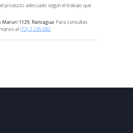
ir el producto adecuado según el trabajo que
s Maruri 1129, Rancagua
. Para consultas
ámanos al
(72) 2 235 082
.