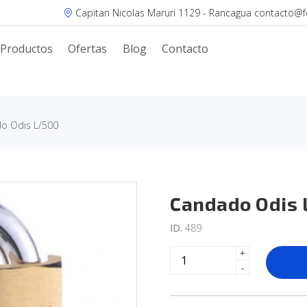
Capitan Nicolas Maruri 1129 - Rancagua contacto@fer
Productos
Ofertas
Blog
Contacto
o Odis L/500
Candado Odis 
ID.
489
+
-