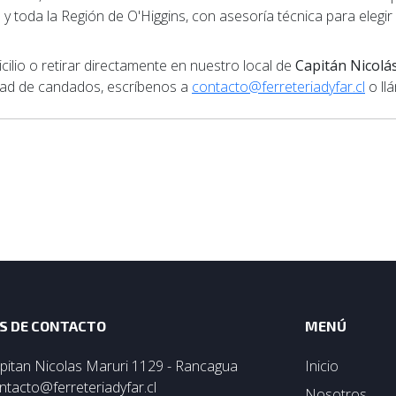
a y toda la Región de O'Higgins, con asesoría técnica para eleg
lio o retirar directamente en nuestro local de
Capitán Nicolá
idad de candados, escríbenos a
contacto@ferreteriadyfar.cl
o ll
S DE CONTACTO
MENÚ
pitan Nicolas Maruri 1129 - Rancagua
Inicio
ntacto@ferreteriadyfar.cl
Nosotros