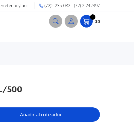
reteriadyfar.cl
(72)2 235 082 - (72) 2 242397
0
$0
L/500
Añadir al cotizador