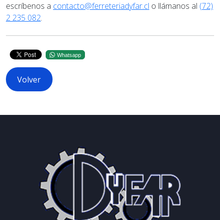
escríbenos a
contacto@ferreteriadyfar.cl
o llámanos al
(72)
2 235 082
.
Whatsapp
Volver