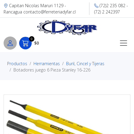
Capitan Nicolas Maruri 1129 -
(72)2 235 082 -
Rancagua contacto@ferreteriadyfar.cl
(72) 2 242397
0
$0
Productos
Herramientas
Buril, Cincel y Tijeras
Botadores juego 6 Pieza Stanley 16-226