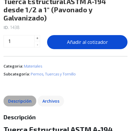
Tuerca Estructural ASTM A-194
desde 1/2 a 1" (Pavonado y
Galvanizado)
ID.
1438
+
Añadir al cotizador
-
Categoria:
Materiales
Subcategoría:
Pernos, Tuercas y Tornillo
Descripción
Archivos
Descripción
Tuerca Estructural ASTM A-194