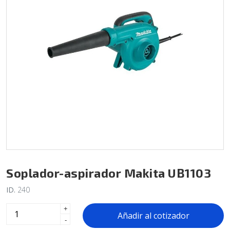
Soplador-aspirador Makita UB1103
ID.
240
+
Añadir al cotizador
-