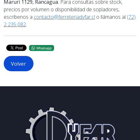
Maruri 1129, Rancagua
. Para consultas sobre stock,
precios por volumen o disponibilidad de sopladores,
escríbenos a
contacto@ferreteriadyfar.cl
o llámanos al
(72)
2 235 082
.
Whatsapp
Volver