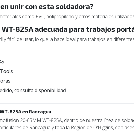
den unir con esta soldadora?
ateriales como PVC, polipropileno y otros materiales utilizados
n WT-825A adecuada para trabajos portá
 y fácil de usar, lo que la hace ideal para trabajos en diferente
45
 Tools
doras
edido, consulta disponibilidad
 WT-825A en Rancagua
mofusion 20-63MM WT-825A, dentro de nuestra línea de solda
particulares de Rancagua y toda la Región de O'Higgins, con ase