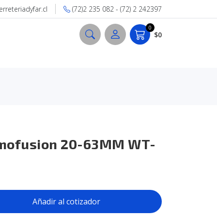
reteriadyfar.cl
(72)2 235 082 - (72) 2 242397
0
$0
rmofusion 20-63MM WT-
Añadir al cotizador