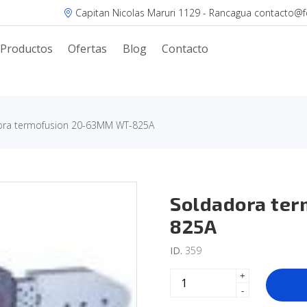
Capitan Nicolas Maruri 1129 - Rancagua contacto@fer
Productos
Ofertas
Blog
Contacto
ora termofusion 20-63MM WT-825A
Soldadora te
825A
ID.
359
+
-