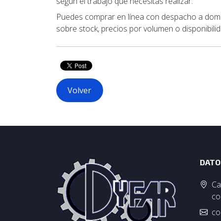
según el trabajo que necesitas realizar.
Puedes comprar en línea con despacho a domici
sobre stock, precios por volumen o disponibil
Volver
DATO
Ca
co
co