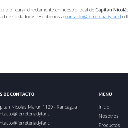
lio o retirar directamente en nuestro local de
Capitán Nicolá
idad de soldadoras, escríbenos a
contacto@ferreteriadyfar.cl
o l
S DE CONTACTO
MENÚ
pitan Nicolas Maruri 1129 - Rancagua
Inicio
ntacto@ferreteriadyfar.cl
Nosotros
ntacto@ferreteriadyfar.cl
Productos