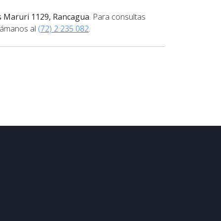
s Maruri 1129, Rancagua
. Para consultas
lámanos al
(72) 2 235 082
.