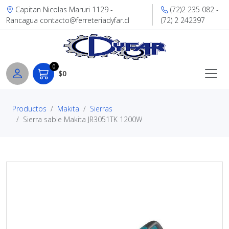
Capitan Nicolas Maruri 1129 -
(72)2 235 082 -
Rancagua contacto@ferreteriadyfar.cl
(72) 2 242397
0
$0
Productos
Makita
Sierras
Sierra sable Makita JR3051TK 1200W