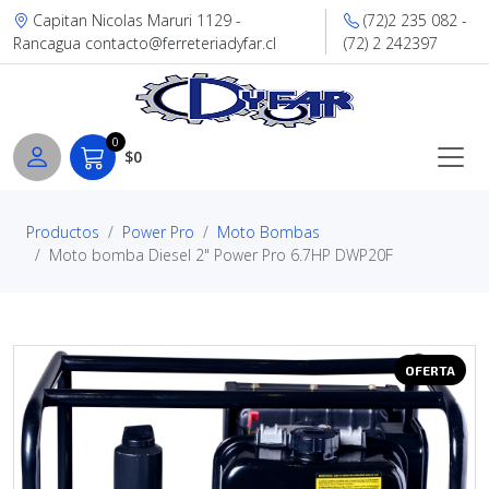
Capitan Nicolas Maruri 1129 -
(72)2 235 082 -
Rancagua contacto@ferreteriadyfar.cl
(72) 2 242397
0
$0
Productos
Power Pro
Moto Bombas
Moto bomba Diesel 2" Power Pro 6.7HP DWP20F
OFERTA