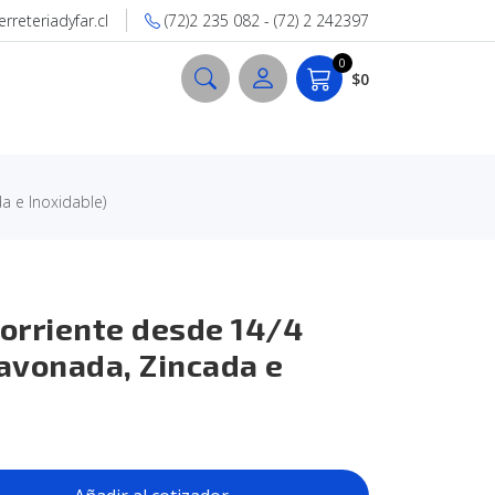
reteriadyfar.cl
(72)2 235 082 - (72) 2 242397
0
$0
a e Inoxidable)
Corriente desde 14/4
Pavonada, Zincada e