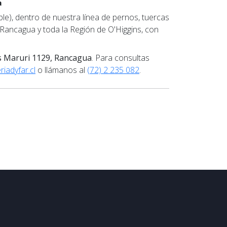
a
le), dentro de nuestra línea de pernos, tuercas
e Rancagua y toda la Región de O'Higgins, con
s Maruri 1129, Rancagua
. Para consultas
iadyfar.cl
o llámanos al
(72) 2 235 082
.