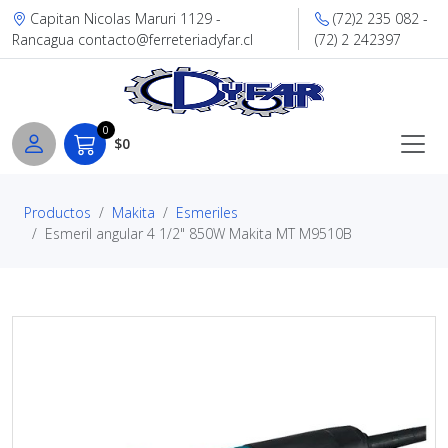
Capitan Nicolas Maruri 1129 -
(72)2 235 082 -
Rancagua contacto@ferreteriadyfar.cl
(72) 2 242397
0
$0
Productos
Makita
Esmeriles
Esmeril angular 4 1/2" 850W Makita MT M9510B