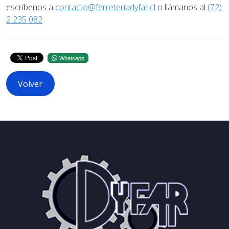
escríbenos a
contacto@ferreteriadyfar.cl
o llámanos al
(72)
2 235 082
.
Whatsapp
Volver