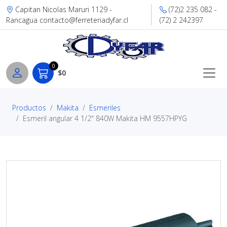
Capitan Nicolas Maruri 1129 -
(72)2 235 082 -
Rancagua contacto@ferreteriadyfar.cl
(72) 2 242397
0
$0
Productos
Makita
Esmeriles
Esmeril angular 4 1/2" 840W Makita HM 9557HPYG