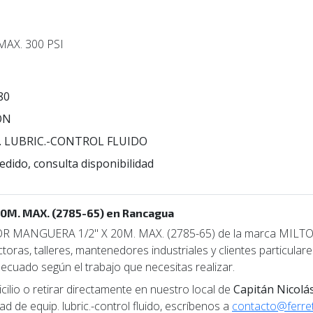
AX. 300 PSI
80
ON
. LUBRIC.-CONTROL FLUIDO
edido, consulta disponibilidad
M. MAX. (2785-65) en Rancagua
ANGUERA 1/2" X 20M. MAX. (2785-65) de la marca MILTON, de
oras, talleres, mantenedores industriales y clientes particular
decuado según el trabajo que necesitas realizar.
lio o retirar directamente en nuestro local de
Capitán Nicolá
d de equip. lubric.-control fluido, escríbenos a
contacto@ferret