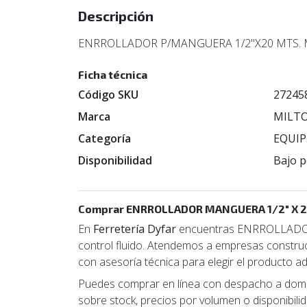
Descripción
ENRROLLADOR P/MANGUERA 1/2"X20 MTS. M
Ficha técnica
Código SKU
27245
Marca
MILT
Categoría
EQUIP
Disponibilidad
Bajo p
Comprar ENRROLLADOR MANGUERA 1/2" X 20
En
Ferretería Dyfar
encuentras ENRROLLADOR M
control fluido. Atendemos a empresas construct
con asesoría técnica para elegir el producto a
Puedes comprar en línea con despacho a domici
sobre stock, precios por volumen o disponibilida