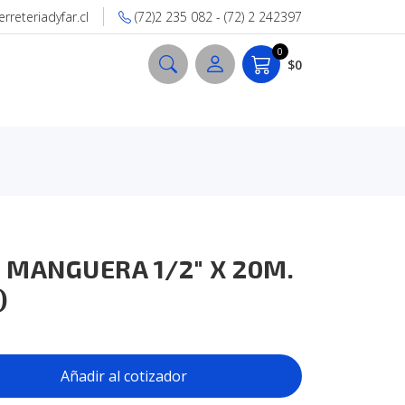
reteriadyfar.cl
(72)2 235 082 - (72) 2 242397
0
$0
MANGUERA 1/2" X 20M.
)
Añadir al cotizador