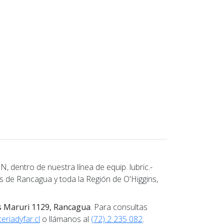
ntro de nuestra línea de equip. lubric.-
es de Rancagua y toda la Región de O'Higgins,
s Maruri 1129, Rancagua
. Para consultas
eriadyfar.cl
o llámanos al
(72) 2 235 082
.