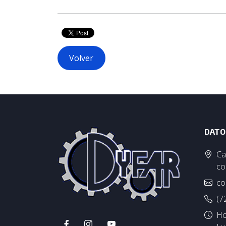
Volver
DATO
Ca
co
co
(7
Ho