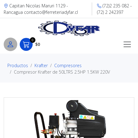
Capitan Nicolas Maruri 1129 -
(72)2 235 082 -
Rancagua contacto@ferreteriadyfar.cl
(72) 2 242397
0
$0
Productos
Krafter
Compresores
Compresor Krafter de 50LTRS 2.5HP 1.5KW 220V