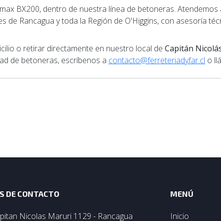
x BX200, dentro de nuestra línea de betoneras. Atendemos a 
res de Rancagua y toda la Región de O'Higgins, con asesoría téc
lio o retirar directamente en nuestro local de
Capitán Nicolá
idad de betoneras, escríbenos a
contacto@ferreteriadyfar.cl
o ll
S DE CONTACTO
MENÚ
pitan Nicolas Maruri 1129 - Rancagua
Inicio