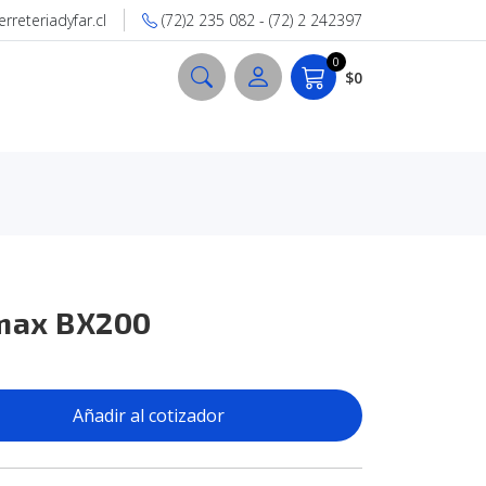
reteriadyfar.cl
(72)2 235 082 - (72) 2 242397
0
$0
max BX200
Añadir al cotizador