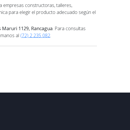
empresas constructoras, talleres,
nica para elegir el producto adecuado según el
s Maruri 1129, Rancagua
. Para consultas
ámanos al
(72) 2 235 082
.