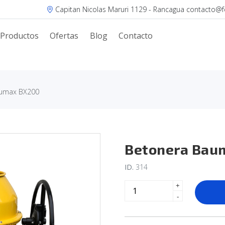
Capitan Nicolas Maruri 1129 - Rancagua contacto@fer
Productos
Ofertas
Blog
Contacto
aumax BX200
Betonera Bau
ID.
314
+
-